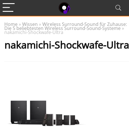
Home
»
Wissen
»
Wireless Surround-Sound für Zuhause:
Die 5 beliebtesten Wireless Surround-Sound-Systeme
»
nakamichi-Shockwafe-Ultra
nakamichi-Shockwafe-Ultra