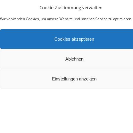
Bluetooth-Kopfhörer mit ANC im Test: Sony, Anke
Cookie-Zustimmung verwalten
& JBL für Pendler
Wir verwenden Cookies, um unsere Website und unseren Service zu optimieren.
Cookies akzeptieren
Ablehnen
Die besten Heimkino Soundbars mit Dolby Atmos
2024
Einstellungen anzeigen