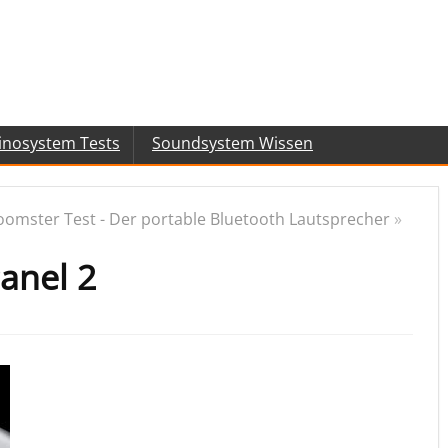
inosystem Tests
Soundsystem Wissen
oomster Test - Der portable Bluetooth Lautsprecher
»
anel 2