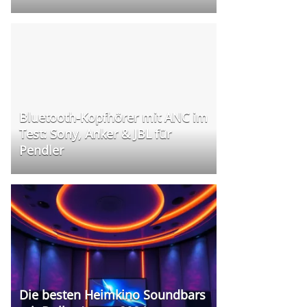
Bluetooth-Kopfhörer mit ANC im
Test: Sony, Anker & JBL für
Pendler
Die besten Heimkino Soundbars