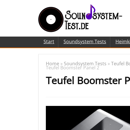
Start
Soundsystem Tests
Heimk
Home
»
Soundsystem Tests
»
Teufel B
Teufel Boomster Panel 2
Teufel Boomster P