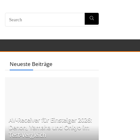
Neueste Beiträge
AV-Receiver für Einsteiger 2026:
Denon, Yamaha und Onkyo im
Test-Vergleich