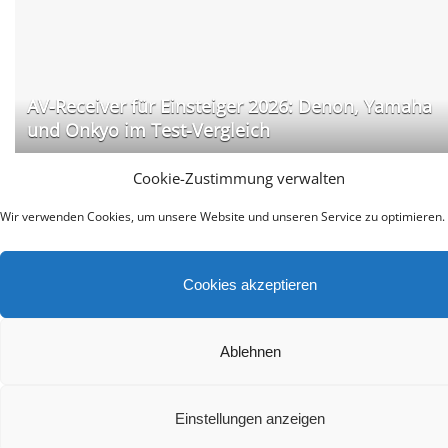
AV-Receiver für Einsteiger 2026: Denon, Yamaha
und Onkyo im Test-Vergleich
Cookie-Zustimmung verwalten
Wir verwenden Cookies, um unsere Website und unseren Service zu optimieren.
Cookies akzeptieren
Bluetooth-Kopfhörer mit ANC im Test: Sony, Anke
Ablehnen
& JBL für Pendler
Einstellungen anzeigen