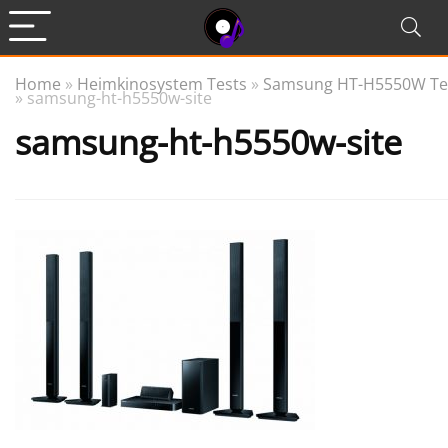
Home
»
Heimkinosystem Tests
»
Samsung HT-H5550W Te
»
samsung-ht-h5550w-site
samsung-ht-h5550w-site