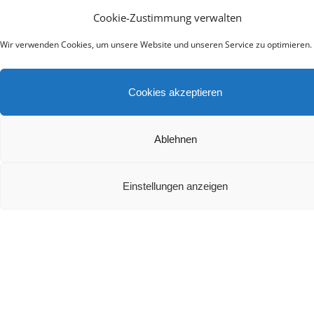
AV-Receiver für Einsteiger 2026: Denon, Yamaha
Cookie-Zustimmung verwalten
und Onkyo im Test-Vergleich
Wir verwenden Cookies, um unsere Website und unseren Service zu optimieren.
Cookies akzeptieren
Ablehnen
Bluetooth-Kopfhörer mit ANC im Test: Sony, Anke
& JBL für Pendler
Einstellungen anzeigen