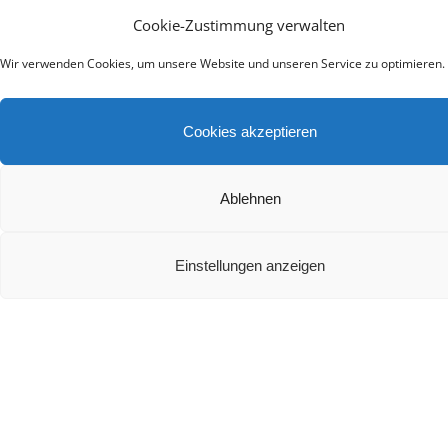
Cookie-Zustimmung verwalten
Teufel Rockster Air 2 Test
Wir verwenden Cookies, um unsere Website und unseren Service zu optimieren.
Cookies akzeptieren
Ablehnen
Welche Ausstattungsmerkmale sind bei einem
Soundsystem besonders wichtig?
Einstellungen anzeigen