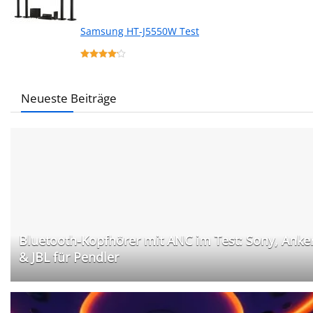
Samsung HT-J5550W Test
Neueste Beiträge
Bluetooth-Kopfhörer mit ANC im Test: Sony, Anke
& JBL für Pendler