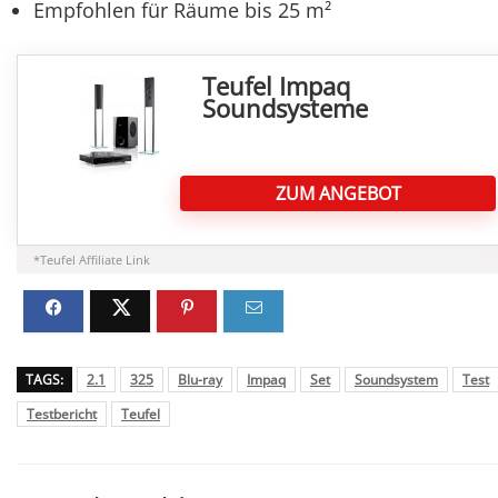
Empfohlen für Räume bis 25 m²
Teufel Impaq
Soundsysteme
ZUM ANGEBOT
*Teufel Affiliate Link
TAGS:
2.1
325
Blu-ray
Impaq
Set
Soundsystem
Test
Testbericht
Teufel