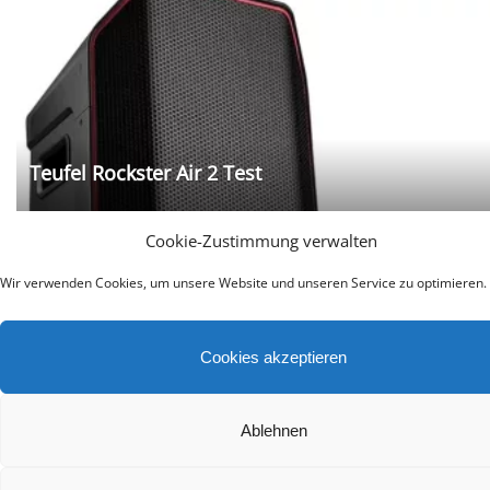
Teufel Rockster Air 2 Test
Cookie-Zustimmung verwalten
Wir verwenden Cookies, um unsere Website und unseren Service zu optimieren.
Cookies akzeptieren
Welche Ausstattungsmerkmale sind bei einem
Soundsystem besonders wichtig?
Ablehnen