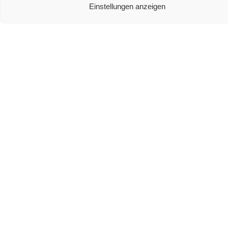
Einstellungen anzeigen
Teufel Ultima 40 Test
Wireless Surround-Sound für Zuhause: Die 5
beliebtesten Wireless Surround-Sound-Systeme