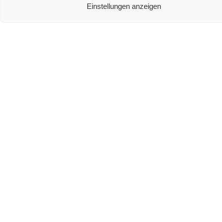
Einstellungen anzeigen
Welche Ausstattungsmerkmale sind bei einem
Soundsystem besonders wichtig?
Teufel Ultima 40 Test