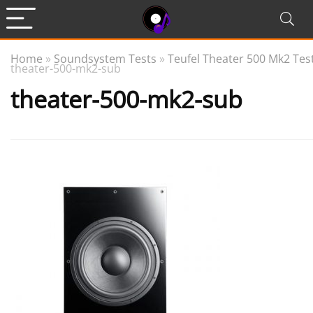
Home
»
Soundsystem Tests
»
Teufel Theater 500 Mk2 Tes
theater-500-mk2-sub
theater-500-mk2-sub