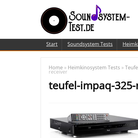
Start
Soundsystem Tests
Heimk
Home
»
Heimkinosystem Tests
»
Teufe
receiver
teufel-impaq-325-