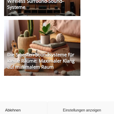
Wireless Surround-Sound-
Systeme
Die 5 besten Soundsysteme für
kleine Räume: Maximaler Klang
auf minimalem Raum
Ablehnen
Einstellungen anzeigen