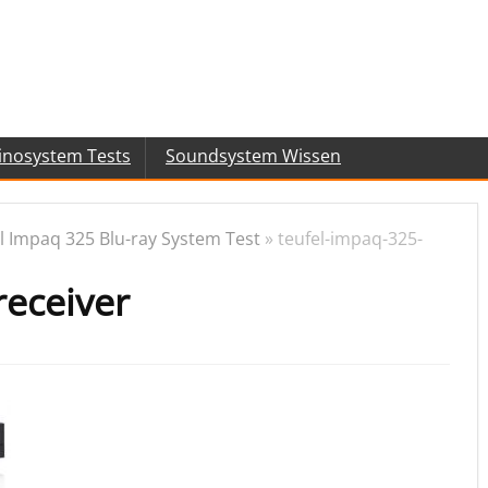
inosystem Tests
Soundsystem Wissen
l Impaq 325 Blu-ray System Test
»
teufel-impaq-325-
receiver