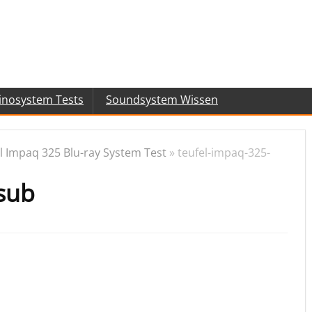
inosystem Tests
Soundsystem Wissen
l Impaq 325 Blu-ray System Test
»
teufel-impaq-325-
sub