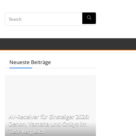
Neueste Beiträge
AV-Receiver für Einsteiger 2026:
Denon, Yamaha und Onkyo im
Test-Vergleich