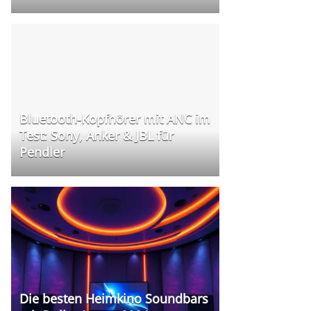
Bluetooth-Kopfhörer mit ANC im
Test: Sony, Anker & JBL für
Pendler
Die besten Heimkino Soundbars