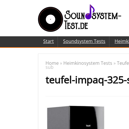
Start
Soundsystem Tests
Heimk
Home
»
Heimkinosystem Tests
»
Teufe
sub
teufel-impaq-325-