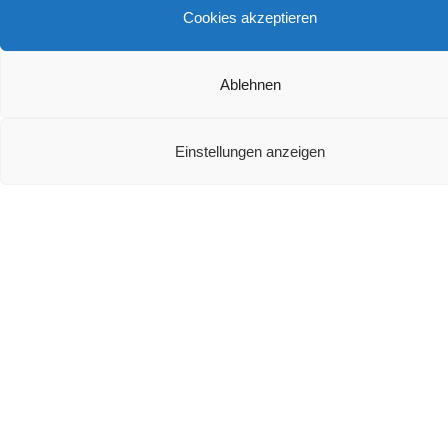
Cookies akzeptieren
Ablehnen
Teufel Rockster Air 2 Test
Einstellungen anzeigen
Welche Ausstattungsmerkmale sind bei einem
Soundsystem besonders wichtig?